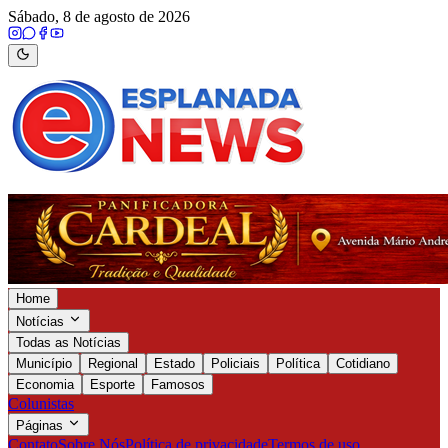
Sábado, 8 de agosto de 2026
Home
Notícias
Todas as Notícias
Município
Regional
Estado
Policiais
Política
Cotidiano
Economia
Esporte
Famosos
Colunistas
Páginas
Contato
Sobre Nós
Política de privacidade
Termos de uso