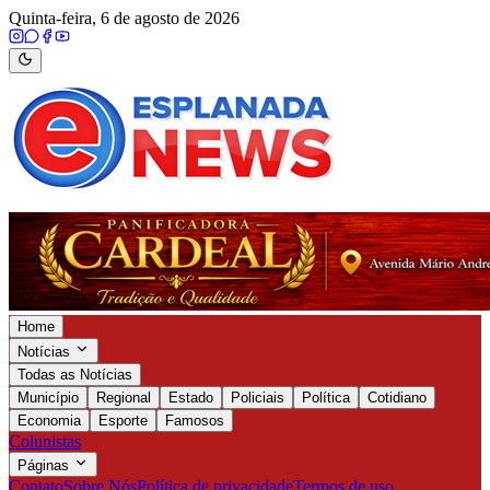
Quinta-feira, 6 de agosto de 2026
Home
Notícias
Todas as Notícias
Município
Regional
Estado
Policiais
Política
Cotidiano
Economia
Esporte
Famosos
Colunistas
Páginas
Contato
Sobre Nós
Política de privacidade
Termos de uso