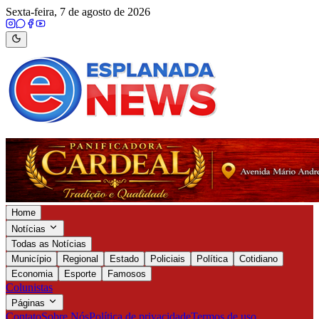
Sexta-feira, 7 de agosto de 2026
Home
Notícias
Todas as Notícias
Município
Regional
Estado
Policiais
Política
Cotidiano
Economia
Esporte
Famosos
Colunistas
Páginas
Contato
Sobre Nós
Política de privacidade
Termos de uso