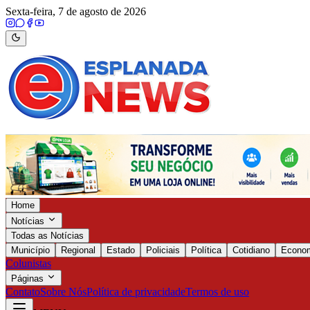
Sexta-feira, 7 de agosto de 2026
Home
Notícias
Todas as Notícias
Município
Regional
Estado
Policiais
Política
Cotidiano
Econo
Colunistas
Páginas
Contato
Sobre Nós
Política de privacidade
Termos de uso