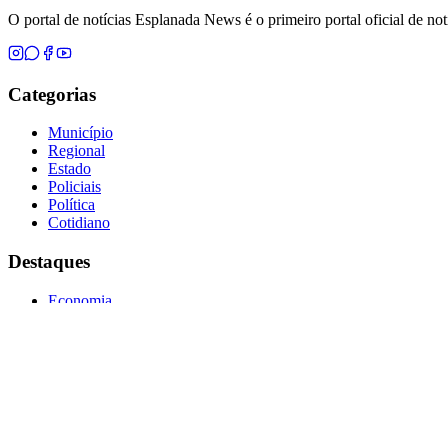
O portal de notícias Esplanada News é o primeiro portal oficial de n
Categorias
Município
Regional
Estado
Policiais
Política
Cotidiano
Destaques
Economia
Esporte
Famosos
Colunistas
Andréa Castro
Aroldo Dias