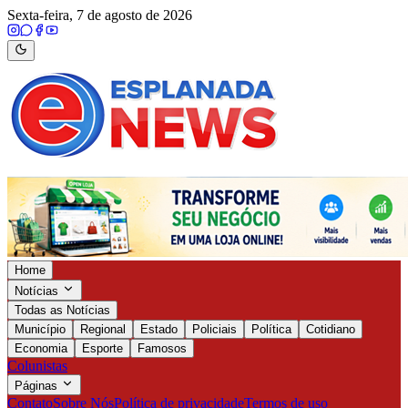
Sexta-feira, 7 de agosto de 2026
Home
Notícias
Todas as Notícias
Município
Regional
Estado
Policiais
Política
Cotidiano
Economia
Esporte
Famosos
Colunistas
Páginas
Contato
Sobre Nós
Política de privacidade
Termos de uso