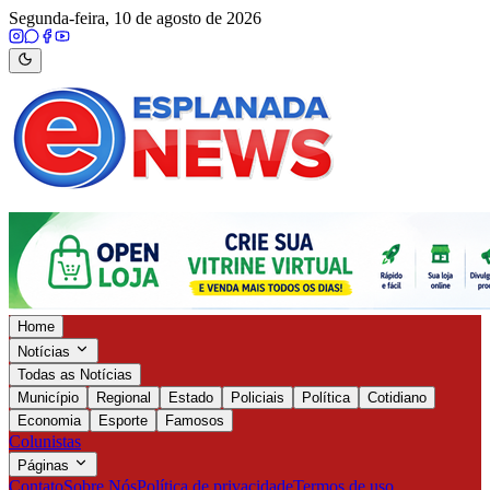
Segunda-feira, 10 de agosto de 2026
Home
Notícias
Todas as Notícias
Município
Regional
Estado
Policiais
Política
Cotidiano
Economia
Esporte
Famosos
Colunistas
Páginas
Contato
Sobre Nós
Política de privacidade
Termos de uso