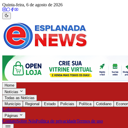
Quinta-feira, 6 de agosto de 2026
Home
Notícias
Todas as Notícias
Município
Regional
Estado
Policiais
Política
Cotidiano
Econo
Colunistas
Páginas
Contato
Sobre Nós
Política de privacidade
Termos de uso