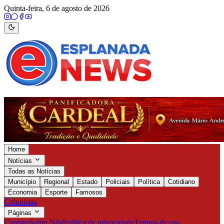
Quinta-feira, 6 de agosto de 2026
Home
Notícias
Todas as Notícias
Município
Regional
Estado
Policiais
Política
Cotidiano
Economia
Esporte
Famosos
Colunistas
Páginas
Contato
Sobre Nós
Política de privacidade
Termos de uso