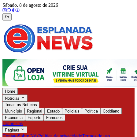
Sábado, 8 de agosto de 2026
Home
Notícias
Todas as Notícias
Município
Regional
Estado
Policiais
Política
Cotidiano
Economia
Esporte
Famosos
Colunistas
Páginas
Contato
Sobre Nós
Política de privacidade
Termos de uso