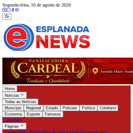
Segunda-feira, 10 de agosto de 2026
Home
Notícias
Todas as Notícias
Município
Regional
Estado
Policiais
Política
Cotidiano
Economia
Esporte
Famosos
Colunistas
Páginas
Contato
Sobre Nós
Política de privacidade
Termos de uso