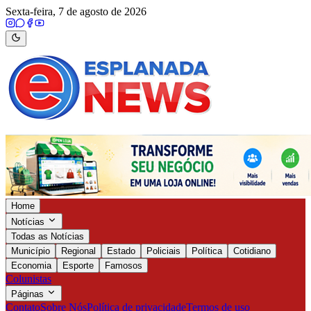
Sexta-feira, 7 de agosto de 2026
Home
Notícias
Todas as Notícias
Município
Regional
Estado
Policiais
Política
Cotidiano
Economia
Esporte
Famosos
Colunistas
Páginas
Contato
Sobre Nós
Política de privacidade
Termos de uso