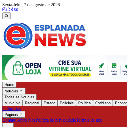
Sexta-feira, 7 de agosto de 2026
Home
Notícias
Todas as Notícias
Município
Regional
Estado
Policiais
Política
Cotidiano
Econo
Colunistas
Páginas
Contato
Sobre Nós
Política de privacidade
Termos de uso