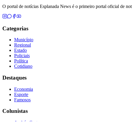
O portal de notícias Esplanada News é o primeiro portal oficial de n
Categorias
Município
Regional
Estado
Policiais
Política
Cotidiano
Destaques
Economia
Esporte
Famosos
Colunistas
Andréa Castro
Aroldo Dias