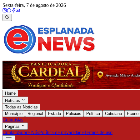
Sexta-feira, 7 de agosto de 2026
Home
Notícias
Todas as Notícias
Município
Regional
Estado
Policiais
Política
Cotidiano
Econo
Colunistas
Páginas
Contato
Sobre Nós
Política de privacidade
Termos de uso