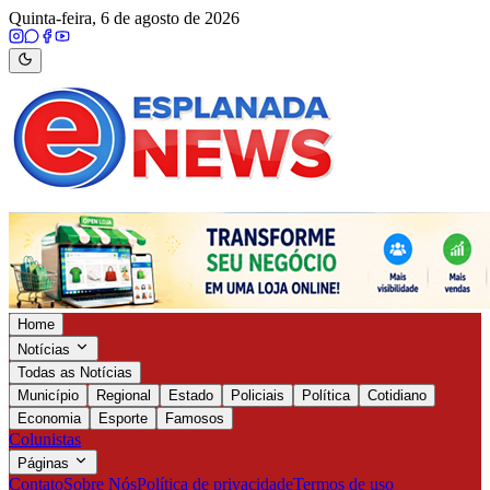
Quinta-feira, 6 de agosto de 2026
Home
Notícias
Todas as Notícias
Município
Regional
Estado
Policiais
Política
Cotidiano
Economia
Esporte
Famosos
Colunistas
Páginas
Contato
Sobre Nós
Política de privacidade
Termos de uso