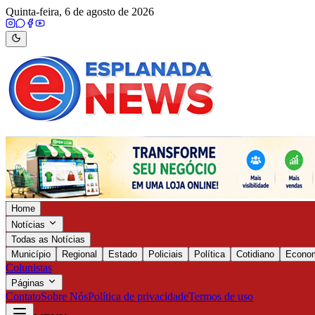
Quinta-feira, 6 de agosto de 2026
Home
Notícias
Todas as Notícias
Município
Regional
Estado
Policiais
Política
Cotidiano
Econo
Colunistas
Páginas
Contato
Sobre Nós
Política de privacidade
Termos de uso