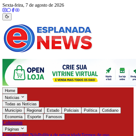
Sexta-feira, 7 de agosto de 2026
Home
Notícias
Todas as Notícias
Município
Regional
Estado
Policiais
Política
Cotidiano
Economia
Esporte
Famosos
Colunistas
Páginas
Contato
Sobre Nós
Política de privacidade
Termos de uso