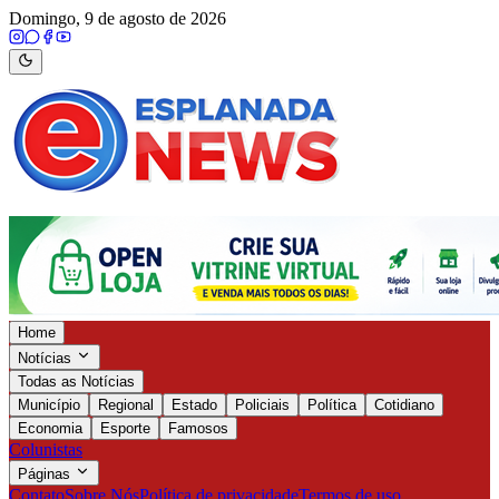
Domingo, 9 de agosto de 2026
Home
Notícias
Todas as Notícias
Município
Regional
Estado
Policiais
Política
Cotidiano
Economia
Esporte
Famosos
Colunistas
Páginas
Contato
Sobre Nós
Política de privacidade
Termos de uso