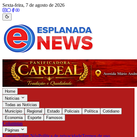
Sexta-feira, 7 de agosto de 2026
Home
Notícias
Todas as Notícias
Município
Regional
Estado
Policiais
Política
Cotidiano
Economia
Esporte
Famosos
Colunistas
Páginas
Contato
Sobre Nós
Política de privacidade
Termos de uso