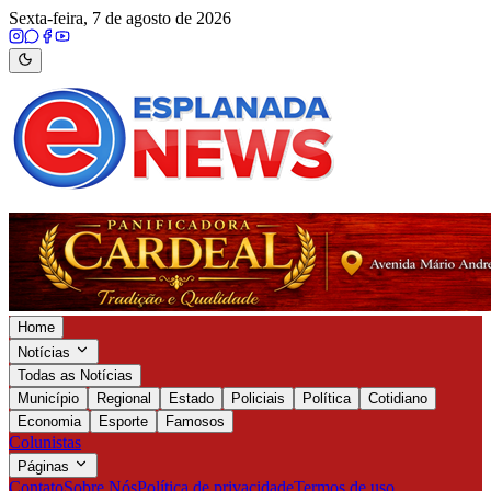
Sexta-feira, 7 de agosto de 2026
Home
Notícias
Todas as Notícias
Município
Regional
Estado
Policiais
Política
Cotidiano
Economia
Esporte
Famosos
Colunistas
Páginas
Contato
Sobre Nós
Política de privacidade
Termos de uso