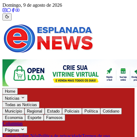
Domingo, 9 de agosto de 2026
Home
Notícias
Todas as Notícias
Município
Regional
Estado
Policiais
Política
Cotidiano
Economia
Esporte
Famosos
Colunistas
Páginas
Contato
Sobre Nós
Política de privacidade
Termos de uso