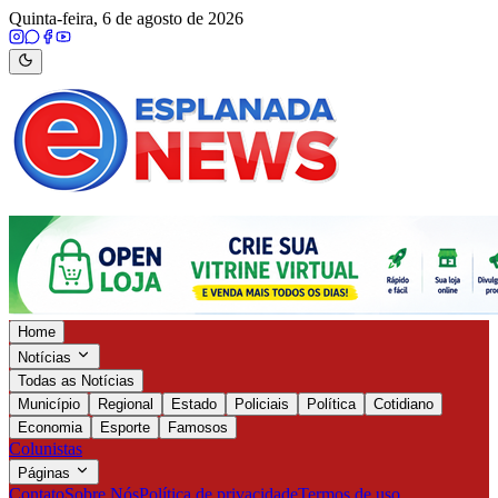
Quinta-feira, 6 de agosto de 2026
Home
Notícias
Todas as Notícias
Município
Regional
Estado
Policiais
Política
Cotidiano
Economia
Esporte
Famosos
Colunistas
Páginas
Contato
Sobre Nós
Política de privacidade
Termos de uso