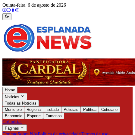
Quinta-feira, 6 de agosto de 2026
Home
Notícias
Todas as Notícias
Município
Regional
Estado
Policiais
Política
Cotidiano
Economia
Esporte
Famosos
Colunistas
Páginas
Contato
Sobre Nós
Política de privacidade
Termos de uso