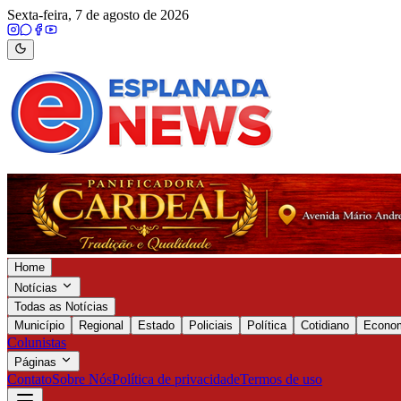
Sexta-feira, 7 de agosto de 2026
Home
Notícias
Todas as Notícias
Município
Regional
Estado
Policiais
Política
Cotidiano
Econo
Colunistas
Páginas
Contato
Sobre Nós
Política de privacidade
Termos de uso