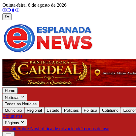
Quinta-feira, 6 de agosto de 2026
Home
Notícias
Todas as Notícias
Município
Regional
Estado
Policiais
Política
Cotidiano
Econo
Colunistas
Páginas
Contato
Sobre Nós
Política de privacidade
Termos de uso