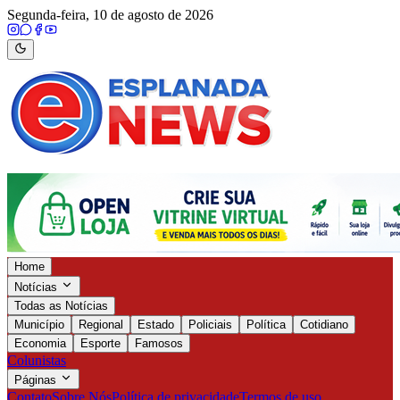
Segunda-feira, 10 de agosto de 2026
Home
Notícias
Todas as Notícias
Município
Regional
Estado
Policiais
Política
Cotidiano
Economia
Esporte
Famosos
Colunistas
Páginas
Contato
Sobre Nós
Política de privacidade
Termos de uso