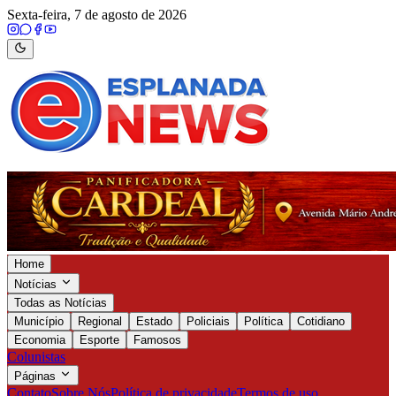
Sexta-feira, 7 de agosto de 2026
Home
Notícias
Todas as Notícias
Município
Regional
Estado
Policiais
Política
Cotidiano
Economia
Esporte
Famosos
Colunistas
Páginas
Contato
Sobre Nós
Política de privacidade
Termos de uso