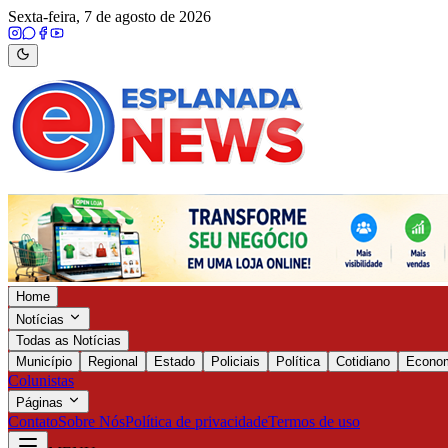
Sexta-feira, 7 de agosto de 2026
Home
Notícias
Todas as Notícias
Município
Regional
Estado
Policiais
Política
Cotidiano
Econo
Colunistas
Páginas
Contato
Sobre Nós
Política de privacidade
Termos de uso