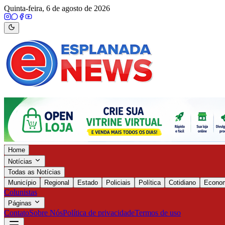
Quinta-feira, 6 de agosto de 2026
Home
Notícias
Todas as Notícias
Município
Regional
Estado
Policiais
Política
Cotidiano
Econo
Colunistas
Páginas
Contato
Sobre Nós
Política de privacidade
Termos de uso