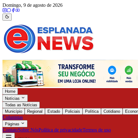
Domingo, 9 de agosto de 2026
Home
Notícias
Todas as Notícias
Município
Regional
Estado
Policiais
Política
Cotidiano
Econo
Colunistas
Páginas
Contato
Sobre Nós
Política de privacidade
Termos de uso