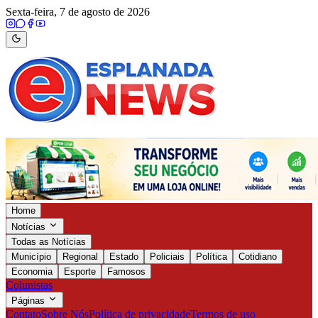
Sexta-feira, 7 de agosto de 2026
Home
Notícias
Todas as Notícias
Município
Regional
Estado
Policiais
Política
Cotidiano
Economia
Esporte
Famosos
Colunistas
Páginas
Contato
Sobre Nós
Política de privacidade
Termos de uso