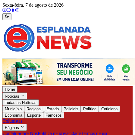
Sexta-feira, 7 de agosto de 2026
Home
Notícias
Todas as Notícias
Município
Regional
Estado
Policiais
Política
Cotidiano
Economia
Esporte
Famosos
Colunistas
Páginas
Contato
Sobre Nós
Política de privacidade
Termos de uso