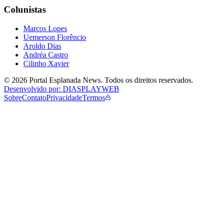
Colunistas
Marcos Lopes
Uemerson Florêncio
Aroldo Dias
Andréa Castro
Cilinho Xavier
©
2026
Portal Esplanada News
. Todos os direitos reservados.
Desenvolvido por: DIASPLAYWEB
Sobre
Contato
Privacidade
Termos