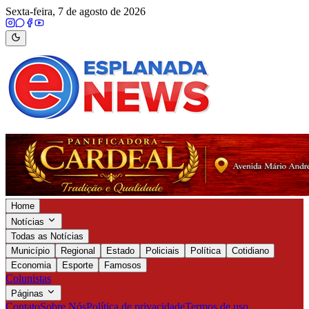
Sexta-feira, 7 de agosto de 2026
Home
Notícias
Todas as Notícias
Município
Regional
Estado
Policiais
Política
Cotidiano
Economia
Esporte
Famosos
Colunistas
Páginas
Contato
Sobre Nós
Política de privacidade
Termos de uso