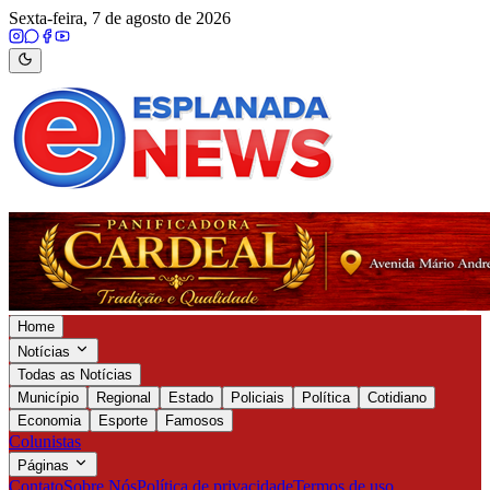
Sexta-feira, 7 de agosto de 2026
Home
Notícias
Todas as Notícias
Município
Regional
Estado
Policiais
Política
Cotidiano
Economia
Esporte
Famosos
Colunistas
Páginas
Contato
Sobre Nós
Política de privacidade
Termos de uso