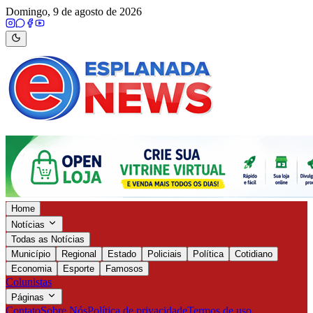
Domingo, 9 de agosto de 2026
Home
Notícias
Todas as Notícias
Município
Regional
Estado
Policiais
Política
Cotidiano
Economia
Esporte
Famosos
Colunistas
Páginas
Contato
Sobre Nós
Política de privacidade
Termos de uso