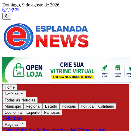
Domingo, 9 de agosto de 2026
Home
Notícias
Todas as Notícias
Município
Regional
Estado
Policiais
Política
Cotidiano
Economia
Esporte
Famosos
Colunistas
Páginas
Contato
Sobre Nós
Política de privacidade
Termos de uso