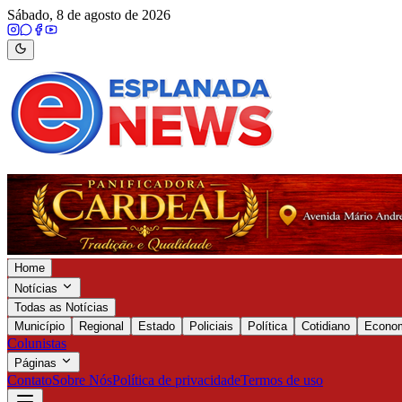
Sábado, 8 de agosto de 2026
Home
Notícias
Todas as Notícias
Município
Regional
Estado
Policiais
Política
Cotidiano
Econo
Colunistas
Páginas
Contato
Sobre Nós
Política de privacidade
Termos de uso