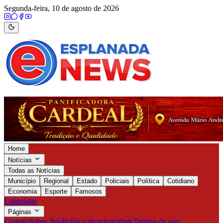
Segunda-feira, 10 de agosto de 2026
Home
Notícias
Todas as Notícias
Município
Regional
Estado
Policiais
Política
Cotidiano
Economia
Esporte
Famosos
Colunistas
Páginas
Contato
Sobre Nós
Política de privacidade
Termos de uso