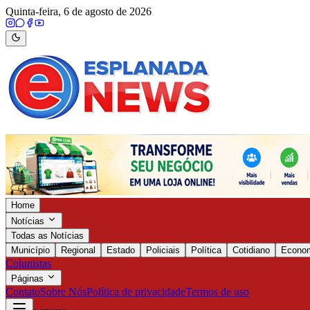
Quinta-feira, 6 de agosto de 2026
Home
Notícias
Todas as Notícias
Município
Regional
Estado
Policiais
Política
Cotidiano
Econo
Colunistas
Páginas
Contato
Sobre Nós
Política de privacidade
Termos de uso