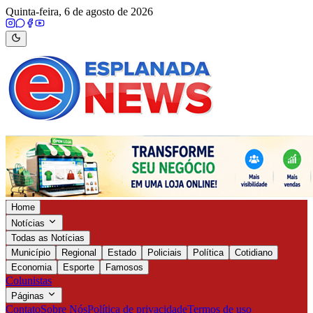
Quinta-feira, 6 de agosto de 2026
Home
Notícias
Todas as Notícias
Município
Regional
Estado
Policiais
Política
Cotidiano
Economia
Esporte
Famosos
Colunistas
Páginas
Contato
Sobre Nós
Política de privacidade
Termos de uso