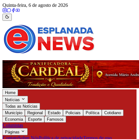
Quinta-feira, 6 de agosto de 2026
Home
Notícias
Todas as Notícias
Município
Regional
Estado
Policiais
Política
Cotidiano
Economia
Esporte
Famosos
Colunistas
Páginas
Contato
Sobre Nós
Política de privacidade
Termos de uso