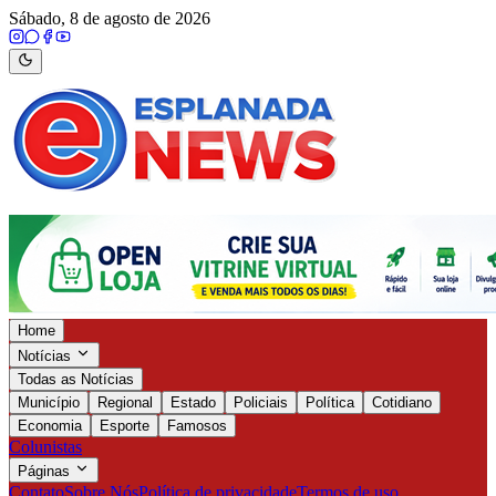
Sábado, 8 de agosto de 2026
Home
Notícias
Todas as Notícias
Município
Regional
Estado
Policiais
Política
Cotidiano
Economia
Esporte
Famosos
Colunistas
Páginas
Contato
Sobre Nós
Política de privacidade
Termos de uso