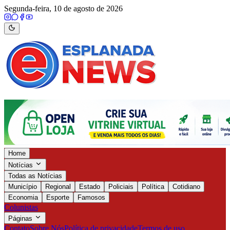
Segunda-feira, 10 de agosto de 2026
Home
Notícias
Todas as Notícias
Município
Regional
Estado
Policiais
Política
Cotidiano
Economia
Esporte
Famosos
Colunistas
Páginas
Contato
Sobre Nós
Política de privacidade
Termos de uso