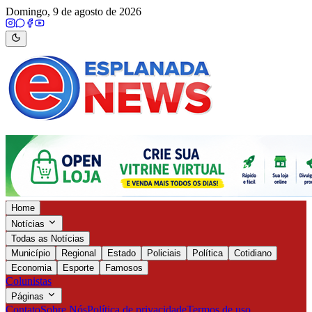
Domingo, 9 de agosto de 2026
Home
Notícias
Todas as Notícias
Município
Regional
Estado
Policiais
Política
Cotidiano
Economia
Esporte
Famosos
Colunistas
Páginas
Contato
Sobre Nós
Política de privacidade
Termos de uso