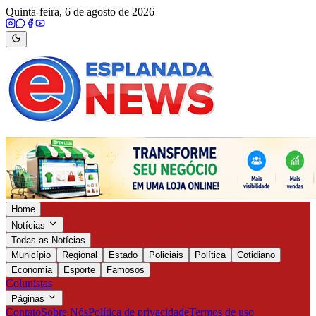
Quinta-feira, 6 de agosto de 2026
Home
Notícias
Todas as Notícias
Município
Regional
Estado
Policiais
Política
Cotidiano
Economia
Esporte
Famosos
Colunistas
Páginas
Contato
Sobre Nós
Política de privacidade
Termos de uso