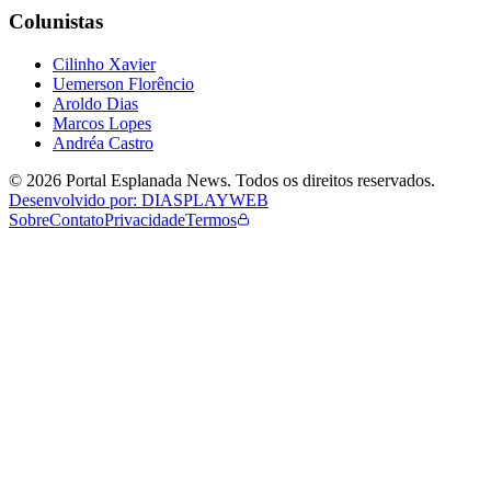
Colunistas
Cilinho Xavier
Uemerson Florêncio
Aroldo Dias
Marcos Lopes
Andréa Castro
©
2026
Portal Esplanada News
. Todos os direitos reservados.
Desenvolvido por: DIASPLAYWEB
Sobre
Contato
Privacidade
Termos