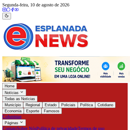
Segunda-feira, 10 de agosto de 2026
Home
Notícias
Todas as Notícias
Município
Regional
Estado
Policiais
Política
Cotidiano
Economia
Esporte
Famosos
Colunistas
Páginas
Contato
Sobre Nós
Política de privacidade
Termos de uso