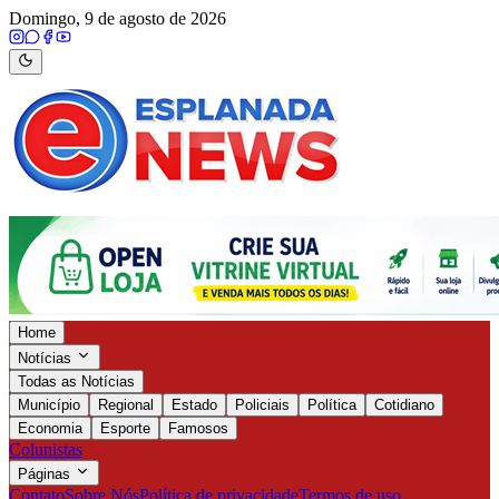
Domingo, 9 de agosto de 2026
Home
Notícias
Todas as Notícias
Município
Regional
Estado
Policiais
Política
Cotidiano
Economia
Esporte
Famosos
Colunistas
Páginas
Contato
Sobre Nós
Política de privacidade
Termos de uso