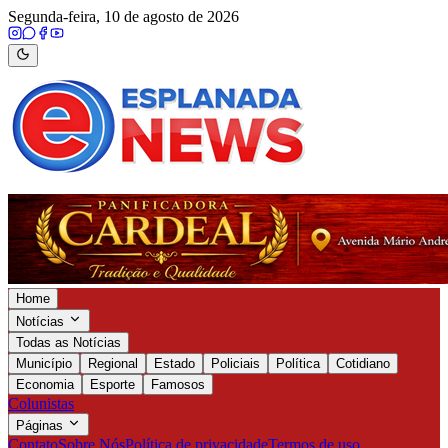
Segunda-feira, 10 de agosto de 2026
Home
Notícias
Todas as Notícias
Município
Regional
Estado
Policiais
Política
Cotidiano
Economia
Esporte
Famosos
Colunistas
Páginas
Contato
Sobre Nós
Política de privacidade
Termos de uso