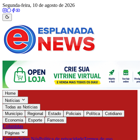
Segunda-feira, 10 de agosto de 2026
Home
Notícias
Todas as Notícias
Município
Regional
Estado
Policiais
Política
Cotidiano
Economia
Esporte
Famosos
Colunistas
Páginas
Contato
Sobre Nós
Política de privacidade
Termos de uso